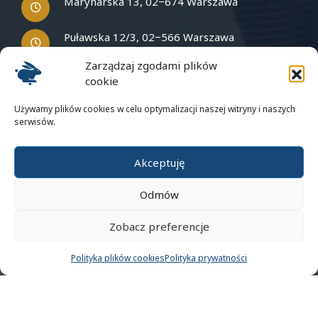
Marynarska 13, 02−674 Warszawa
Puławska 12/3, 02−566 Warszawa
Zarządzaj zgodami plików
cookie
Masz pytania?
Używamy plików cookies w celu optymalizacji naszej witryny i naszych
serwisów.
Napisz do nas
Akceptuję
Odmów
Zobacz preferencje
Polityka prywatności
Polityka plików cookies
Polityka plików cookies
Polityka prywatności
Wirtualna baza kontaktów
© 2023 BI Rabbit. All rights reserved.