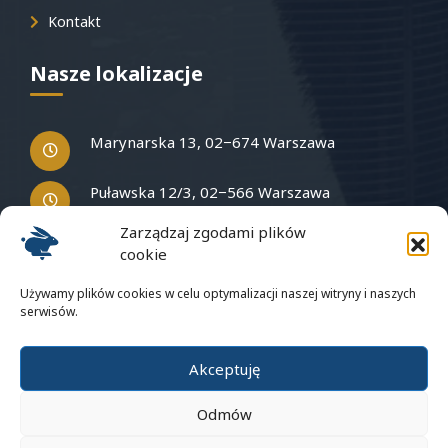
Kontakt
Nasze lokalizacje
Marynarska 13, 02−674 Warszawa
Puławska 12/3, 02−566 Warszawa
Zarządzaj zgodami plików
cookie
Masz pytania?
Używamy plików cookies w celu optymalizacji naszej witryny i naszych
serwisów.
Napisz do nas
Akceptuję
Odmów