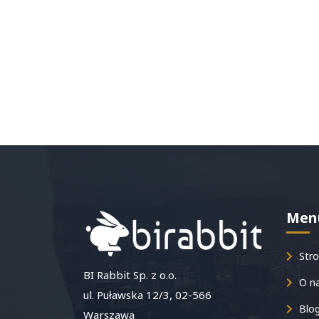
Men
Stro
BI Rabbit Sp. z o.o.
O n
ul. Puławska 12/3, 02-566
Blo
Warszawa