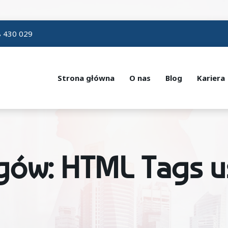
 430 029
Strona główna
O nas
Blog
Kariera
gów: HTML Tags u