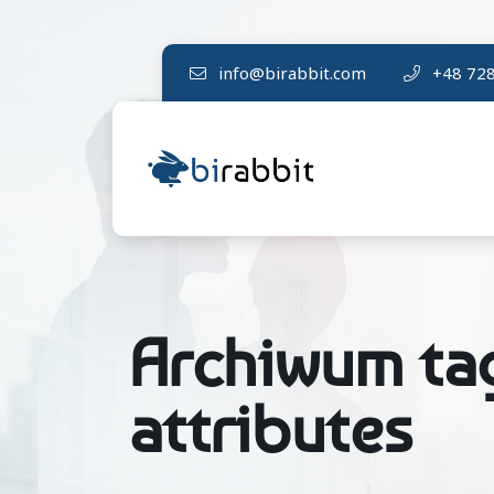
info@birabbit.com
+48 728
Archiwum ta
attributes