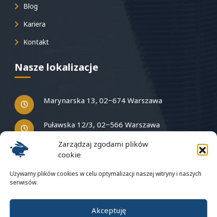
Blog
Kariera
Kontakt
Nasze lokalizacje
Marynarska 13, 02−674 Warszawa
Puławska 12/3, 02−566 Warszawa
Zarządzaj zgodami plików
cookie
Masz pytania?
Używamy plików cookies w celu optymalizacji naszej witryny i naszych
serwisów.
Napisz do nas
Akceptuję