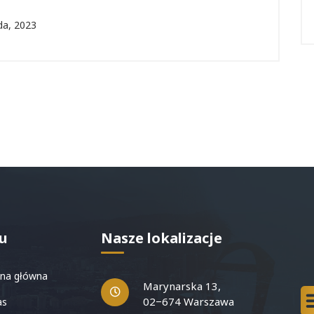
da, 2023
u
Nasze lokalizacje
na główna
Marynarska 13,
02−674 Warszawa
as