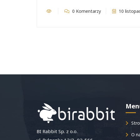
0 Komentarzy
10 listopa
Men
Stro
BI Rabbit Sp. z o.o.
O n
ul. Puławska 12/3, 02-566