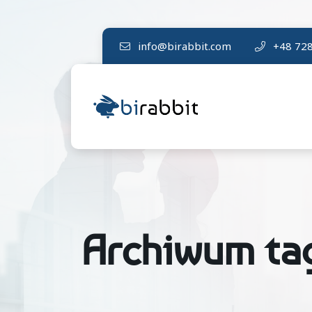
info@birabbit.com
+48 728
Archiwum ta