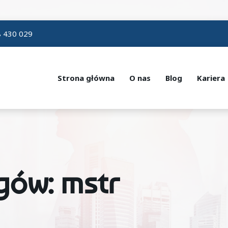
 430 029
Strona główna
O nas
Blog
Kariera
gów: mstr