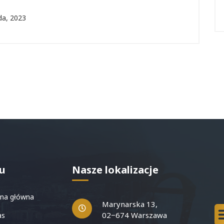
da, 2023
u
Nasze lokalizacje
na główna
Marynarska 13,
02−674 Warszawa
as