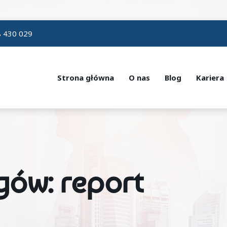
 430 029
Strona główna
O nas
Blog
Kariera
gów: report