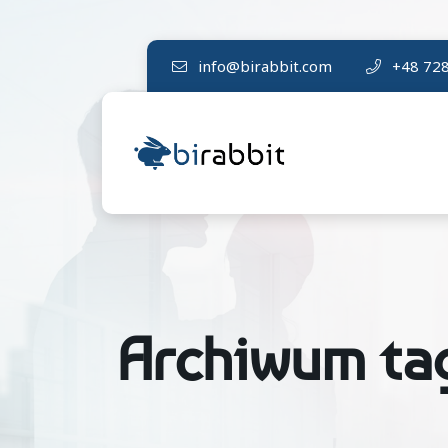
info@birabbit.com
+48 728
Archiwum ta