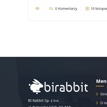
0 Komentarzy
10 listopa
Men
Stro
BI Rabbit Sp. z o.o.
O n
ul. Puławska 12/3, 02-566