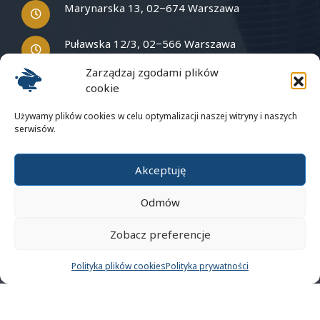
Marynarska 13, 02−674 Warszawa
Puławska 12/3, 02−566 Warszawa
Zarządzaj zgodami plików
cookie
Masz pytania?
Używamy plików cookies w celu optymalizacji naszej witryny i naszych
serwisów.
Napisz do nas
Akceptuję
Odmów
Zobacz preferencje
Polityka prywatności
Polityka plików cookies
Polityka plików cookies
Polityka prywatności
Wirtualna baza kontaktów
© 2023 BI Rabbit. All rights reserved.