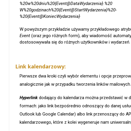
%20w%20dniu%20{Event@DataWydarzenia}.%20
W%20godzinach%20{Event@StartWydarzenia}%20-
%20{Event@KoniecWydarzenia}
W powyższym przykładzie używamy przykładowego atry
Event
(oraz jego różnych form), aby wiadomość automat
dostosowywała się do różnych użytkowników i wydarzeń.
Link kalendarzowy:
Pierwsze dwa kroki czyli wybór elementu i opcje przepro
analogicznie jak w przypadku tworzenia linków mailowych.
Hyperlink
dodający do kalendarza można przedstawić w 
formach: jako link bezpośrednio odnoszący do danej usług
Outlook lub Google Calendar) albo link przenoszący do AP
kalendarzowego, które z kolei wygeneruje nam uniwersalny