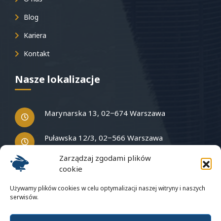
Blog
Kariera
Kontakt
Nasze lokalizacje
Marynarska 13, 02−674 Warszawa
Puławska 12/3, 02−566 Warszawa
Zarządzaj zgodami plików
cookie
Masz pytania?
Używamy plików cookies w celu optymalizacji naszej witryny i naszych
serwisów.
Napisz do nas