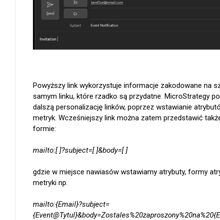
Powyższy link wykorzystuje informacje zakodowane na 
samym linku, które rzadko są przydatne. MicroStrategy p
dalszą personalizację linków, poprzez wstawianie atrybut
metryk. Wcześniejszy link można zatem przedstawić także
formie:
mailto:[ ]?subject=[ ]&body=[ ]
gdzie w miejsce nawiasów wstawiamy atrybuty, formy atr
metryki np.
mailto:{Email}?subject=
{Event@Tytul}&body=Zostales%20zaproszony%20na%20{E