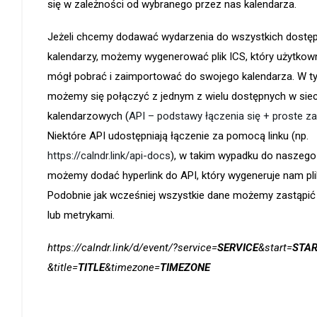
się w zależności od wybranego przez nas kalendarza.
Jeżeli chcemy dodawać wydarzenia do wszystkich dostę
kalendarzy, możemy wygenerować plik ICS, który użytkown
mógł pobrać i zaimportować do swojego kalendarza. W 
możemy się połączyć z jednym z wielu dostępnych w siec
kalendarzowych (
API – podstawy łączenia się + proste za
Niektóre API udostępniają łączenie za pomocą linku (np.
https://calndr.link/api-docs
), w takim wypadku do naszeg
możemy dodać hyperlink do API, który wygeneruje nam pli
Podobnie jak wcześniej wszystkie dane możemy zastąpić
lub metrykami.
https://calndr.link/d/event/?service=
SERVICE
&start=
STA
&title=
TITLE
&timezone=
TIMEZONE