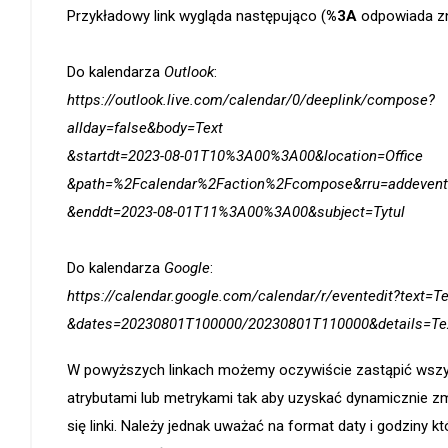
Przykładowy link wygląda następująco (
%3A
odpowiada zna
Do kalendarza
Outlook
:
https://outlook.live.com/calendar/0/deeplink/compose?
allday=false&body=Text
&startdt=2023-08-01T10%3A00%3A00&location=Office
&path=%2Fcalendar%2Faction%2Fcompose&rru=addevent
&enddt=2023-08-01T11%3A00%3A00&subject=Tytul
Do kalendarza
Google
:
https://calendar.google.com/calendar/r/eventedit?text=Te
&dates=20230801T100000/20230801T110000&details=Te
W powyższych linkach możemy oczywiście zastąpić wszy
atrybutami lub metrykami tak aby uzyskać dynamicznie zm
się linki. Należy jednak uważać na format daty i godziny kt