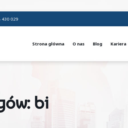
 430 029
Strona główna
O nas
Blog
Kariera
gów: bi