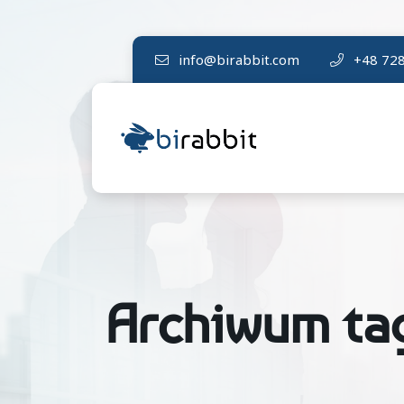
info@birabbit.com
+48 728
Archiwum ta