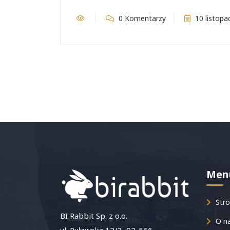
0 Komentarzy
10 listopa
Men
Stro
BI Rabbit Sp. z o.o.
O n
ul. Puławska 12/3, 02-566