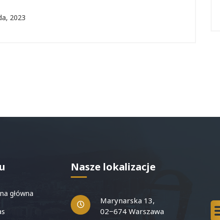
da, 2023
u
Nasze lokalizacje
na główna
Marynarska 13,
02−674 Warszawa
as